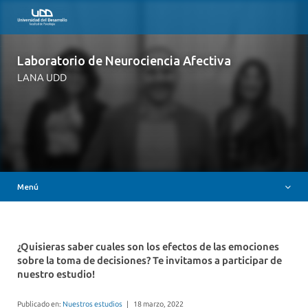
Nuestro Lab
Equipo
Laboratorio de Neurociencia Afectiva
Proyectos en curso
LANA UDD
Neurofenomenología
Publicaciones
¡Participa de LaNa!
Noticias y eventos
Menú
Contacto
¿Quisieras saber cuales son los efectos de las emociones
sobre la toma de decisiones? Te invitamos a participar de
nuestro estudio!
Publicado en:
Nuestros estudios
|
18 marzo, 2022