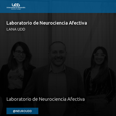
Laboratorio de Neurociencia Afectiva
LANA UDD
Nuestro Lab
Equipo
Proyectos en curso
Neurofenomenología
Laboratorio de Neurociencia Afectiva
Publicaciones
@NEUROUDD