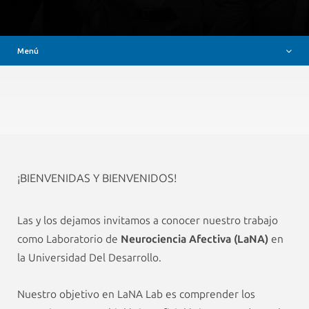
¡Participa de LaNa!
Noticias y eventos
Menú
Contacto
¡BIENVENIDAS Y BIENVENIDOS!
Las y los dejamos invitamos a conocer nuestro trabajo
como Laboratorio de
Neurociencia Afectiva (LaNA)
en
la Universidad Del Desarrollo.
Nuestro objetivo en LaNA Lab es comprender los