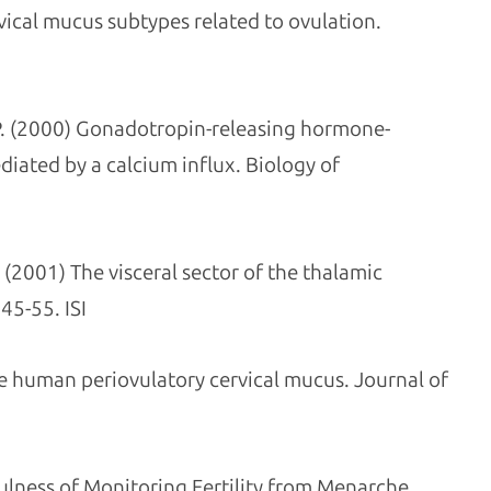
ervical mucus subtypes related to ovulation.
l P. (2000) Gonadotropin-releasing hormone-
iated by a calcium influx. Biology of
 (2001) The visceral sector of the thalamic
45-55. ISI
 the human periovulatory cervical mucus. Journal of
efulness of Monitoring Fertility from Menarche.