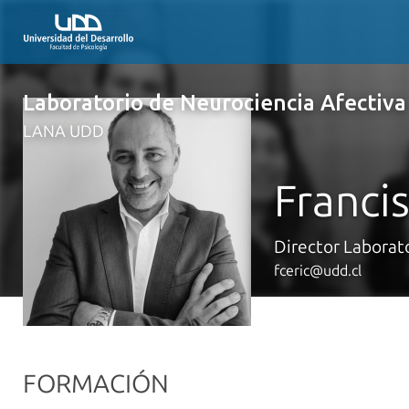
Laboratorio de Neurociencia Afectiva
LANA UDD
Franci
Director Laborat
fceric@udd.cl
FORMACIÓN