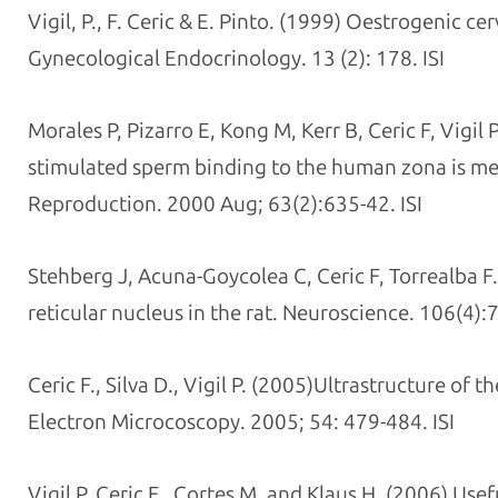
Vigil, P., F. Ceric & E. Pinto. (1999) Oestrogenic c
Gynecological Endocrinology. 13 (2): 178. ISI
Morales P, Pizarro E, Kong M, Kerr B, Ceric F, Vigi
stimulated sperm binding to the human zona is med
Reproduction. 2000 Aug; 63(2):635-42. ISI
Stehberg J, Acuna-Goycolea C, Ceric F, Torrealba F.
reticular nucleus in the rat. Neuroscience. 106(4):7
Ceric F., Silva D., Vigil P. (2005)Ultrastructure of
Electron Microcoscopy. 2005; 54: 479-484. ISI
Vigil P, Ceric F., Cortes M. and Klaus H. (2006) Us